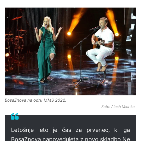
BosaZnova na odru MMS 2022.
Foto: Alesh Maatko
Letošnje leto je čas za prvenec, ki ga
BosaZnova napovedujeta z novo skladbo Ne