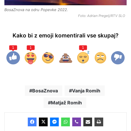
BosaZnova na odru Popevke 2022.
Foto: Adrian Pregelj/RTV SLO
Kako bi z emoji komentirali vse skupaj?
1
1
1
BosaZnova
Vanja Romih
Matjaž Romih