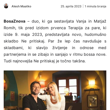
Alesh Maatko
25. aprila 2023
1 minuta branja
BosaZnova
– duo, ki ga sestavljata Vanja in Matjaž
Romih, tik pred izidom prvenca Terapija za pare, ki
izide 9. maja 2023, predstavljata novo, hudomušno
skladbo Ne pritiskaj. Par že lep čas navdušuje s
skladbami, ki slavijo življenje in odnose med
partnerjema in se zibajo in sanjajo v ritmu bossa nove.
Tudi najnovejša Ne pritiskaj je točno takšna.