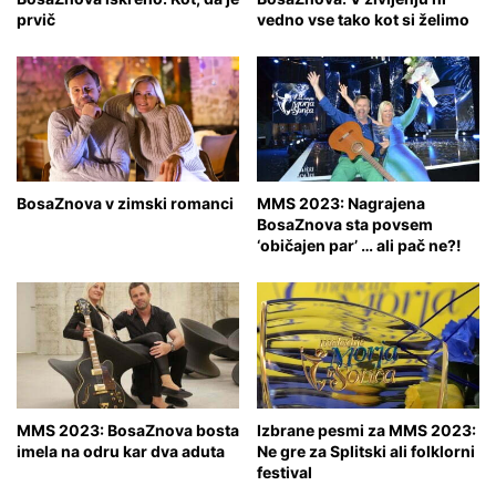
prvič
vedno vse tako kot si želimo
BosaZnova v zimski romanci
MMS 2023: Nagrajena
BosaZnova sta povsem
‘običajen par’ … ali pač ne?!
MMS 2023: BosaZnova bosta
Izbrane pesmi za MMS 2023:
imela na odru kar dva aduta
Ne gre za Splitski ali folklorni
festival