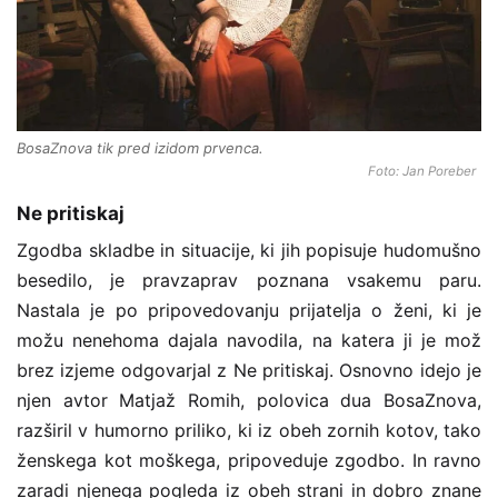
BosaZnova tik pred izidom prvenca.
Foto: Jan Poreber
Ne pritiskaj
Zgodba skladbe in situacije, ki jih popisuje hudomušno
besedilo, je pravzaprav poznana vsakemu paru.
Nastala je po pripovedovanju prijatelja o ženi, ki je
možu nenehoma dajala navodila, na katera ji je mož
brez izjeme odgovarjal z Ne pritiskaj. Osnovno idejo je
njen avtor Matjaž Romih, polovica dua BosaZnova,
razširil v humorno priliko, ki iz obeh zornih kotov, tako
ženskega kot moškega, pripoveduje zgodbo. In ravno
zaradi njenega pogleda iz obeh strani in dobro znane