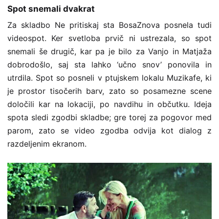
Spot snemali dvakrat
Za skladbo Ne pritiskaj sta BosaZnova posnela tudi
videospot. Ker svetloba prvič ni ustrezala, so spot
snemali še drugič, kar pa je bilo za Vanjo in Matjaža
dobrodošlo, saj sta lahko ‘učno snov’ ponovila in
utrdila. Spot so posneli v ptujskem lokalu Muzikafe, ki
je prostor tisočerih barv, zato so posamezne scene
določili kar na lokaciji, po navdihu in občutku. Ideja
spota sledi zgodbi skladbe; gre torej za pogovor med
parom, zato se video zgodba odvija kot dialog z
razdeljenim ekranom.