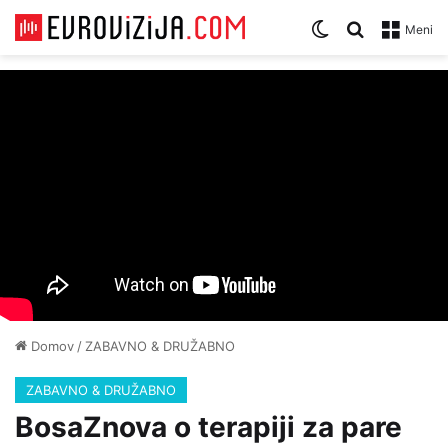
Zamenjaj temo
Iskanje za
Meni
Domov
/
ZABAVNO & DRUŽABNO
ZABAVNO & DRUŽABNO
BosaZnova o terapiji za pare