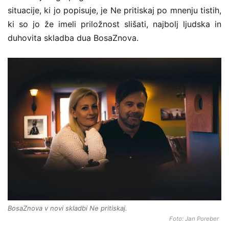
situacije, ki jo popisuje, je Ne pritiskaj po mnenju tistih,
ki so jo že imeli priložnost slišati, najbolj ljudska in
duhovita skladba dua BosaZnova.
BosaZnova v novi skladbi Ne pritiskaj.
Foto: Jan Poreber