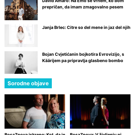
David Amaro: Na Emo se vrnem, ko bom
prepričan, da imam zmagovalno pesem
Janja Brlec: Citre so del mene in jaz del njih
Bojan Cvjetićanin bojkotira Evrovizijo, s
Käärijem pa pripravlja glasbeno bombo
Sorodne objave
BosaZnova iskreno: Kot, da je
BosaZnova: V življenju ni