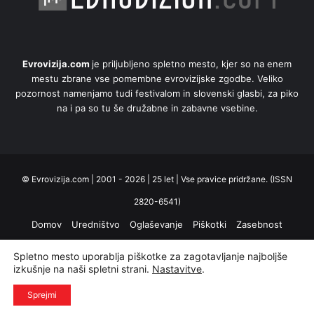
Evrovizija.com
je priljubljeno spletno mesto, kjer so na enem
mestu zbrane vse pomembne evrovizijske zgodbe. Veliko
pozornost namenjamo tudi festivalom in slovenski glasbi, za piko
na i pa so tu še družabne in zabavne vsebine.
© Evrovizija.com | 2001 - 2026 | 25 let | Vse pravice pridržane. (ISSN
2820-6541)
Domov
Uredništvo
Oglaševanje
Piškotki
Zasebnost
Spletno mesto uporablja piškotke za zagotavljanje najboljše
Facebook
X
YouTube
Instagram
RSS
izkušnje na naši spletni strani.
Nastavitve
.
Sprejmi