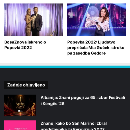
BosaZnova iskreno o
Popevka 2022: Ljudstvo
Popevki 2022
prepričala Mia Guček, stroko
pa zasedba Gedore
Zadnje objavljeno
Albanija: Znani pogoji za 65. izbor Festivali
i Këngës ’26
Znano, kako bo San Marino izbral
predstavnika za Evrovizijo 2027