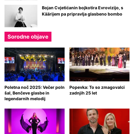
Bojan Cvjetićanin bojkotira Evrovizijo, s
Käärijem pa pripravlja glasbeno bombo
Sorodne objave
Poletna noč 2025: Večer poln
Popevka: To so zmagovalci
šal, Benčeve glasbe in
zadnjih 25 let
legendarnih melodij