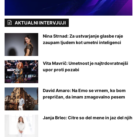
d
k
s
l
a
i
AKTUALNI INTERVJUJI
b
č
o
?
Nina Strnad: Za ustvarjanje glasbe raje
zaupam ljudem kot umetni inteligenci
Vita Mavrič: Umetnost je najtrdovratnejši
upor proti pozabi
David Amaro: Na Emo se vrnem, ko bom
prepričan, da imam zmagovalno pesem
Janja Brlec: Citre so del mene in jaz del njih