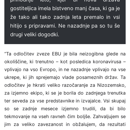
gostiteljica imela bistveno manj časa, ki ga je
že tako ali tako zadnja leta premalo in vsi
hitijo s pripravami. Ne nazadnje pa so tu še
drugi veliki dogodki.
“Ta odločitev zveze EBU je bila neizogibna glede na
okoliščine, ki trenutno – kot posledica koronavirusa –
vplivajo na vso Evropo, in ne nazadnje vplivajo na vse
ukrepe, ki jih sprejemajo vlade posameznih držav. Ta
odločitev je hkrati veliko razočaranje za Nizozemsko,
za izjemno ekipo, ki se je borila do zadnjega trenutka
ter seveda za vse predstavnike in izvajalce. Vsi skupaj
so se zadnje mesece izjemno trudili, da bi bilo
tekmovanje na vseh ravneh čim boljše. Zahvaljujem se
jim za veliko zavezanost in obžalujem, da rezultati