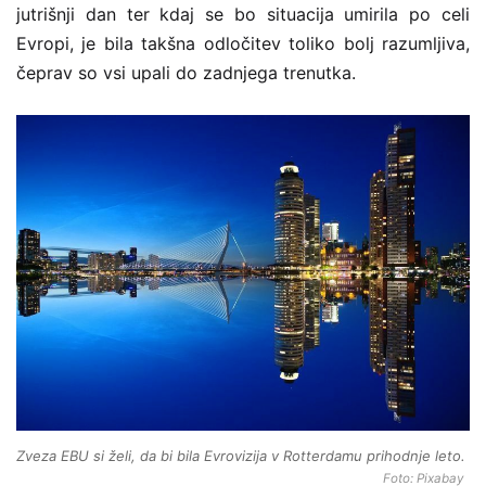
jutrišnji dan ter kdaj se bo situacija umirila po celi
Evropi, je bila takšna odločitev toliko bolj razumljiva,
čeprav so vsi upali do zadnjega trenutka.
Zveza EBU si želi, da bi bila Evrovizija v Rotterdamu prihodnje leto.
Foto: Pixabay