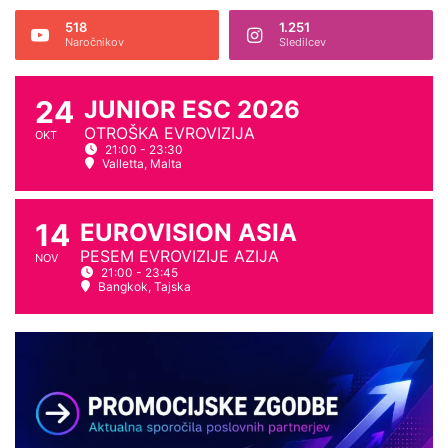
e
z
z
518
1.251
i
Naročnikov
Sledilcev
n
j
a
e
m
k
24
JUNIOR ESC 2026
o
o
v
OTROŠKA EVROVIZIJA
m
OKT
21:00 - 23:30
e
e
Valletta, Malta
č
n
k
t
o
i
14
EUROVISION ASIA
m
r
PESEM EVROVIZIJE AZIJA
u
a
NOV
21:00 - 23:45
n
n
Bangkok, Tajska
i
a
c
š
i
a
r
A
a
n
t
a
m
S
e
o