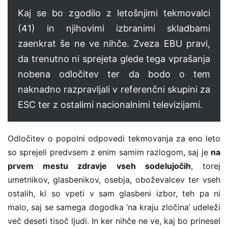
Kaj se bo zgodilo z letošnjimi tekmovalci
(41) in njihovimi izbranimi skladbami
zaenkrat še ne ve nihče. Zveza EBU pravi,
da trenutno ni sprejeta glede tega vprašanja
nobena odločitev ter da bodo o tem
naknadno razpravljali v referenčni skupini za
ESC ter z ostalimi nacionalnimi televizijami.
Odločitev o popolni odpovedi tekmovanja za eno leto
so sprejeli predvsem z enim samim razlogom, saj je
na
prvem mestu zdravje vseh sodelujočih
, torej
umetnikov, glasbenikov, osebja, oboževalcev ter vseh
ostalih, ki so vpeti v sam glasbeni izbor, teh pa ni
malo, saj se samega dogodka ‘na kraju zločina’ udeleži
več deseti tisoč ljudi. In ker nihče ne ve, kaj bo prinesel