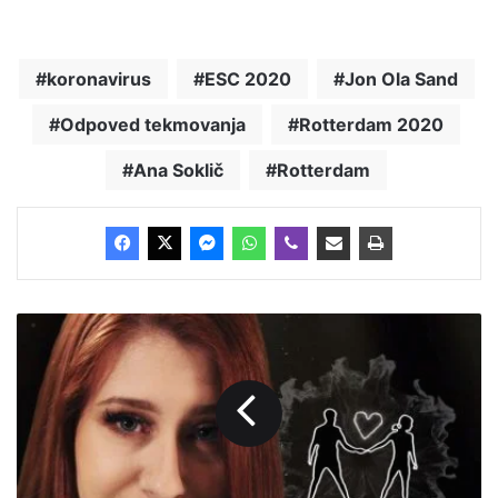
koronavirus
ESC 2020
Jon Ola Sand
Odpoved tekmovanja
Rotterdam 2020
Ana Soklič
Rotterdam
E
v
a
B
o
t
o
: