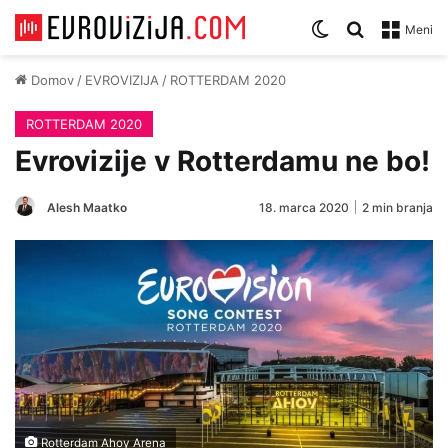
Zamenjaj temo
Iskanje za
Meni
Domov
/
EVROVIZIJA
/
ROTTERDAM 2020
ROTTERDAM 2020
Evrovizije v Rotterdamu ne bo!
Alesh Maatko
18. marca 2020
2 min branja
Rotterdam Ahoy Arena