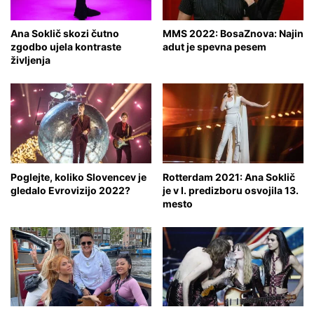
Ana Soklič skozi čutno
MMS 2022: BosaZnova: Najin
zgodbo ujela kontraste
adut je spevna pesem
življenja
Poglejte, koliko Slovencev je
Rotterdam 2021: Ana Soklič
gledalo Evrovizijo 2022?
je v I. predizboru osvojila 13.
mesto