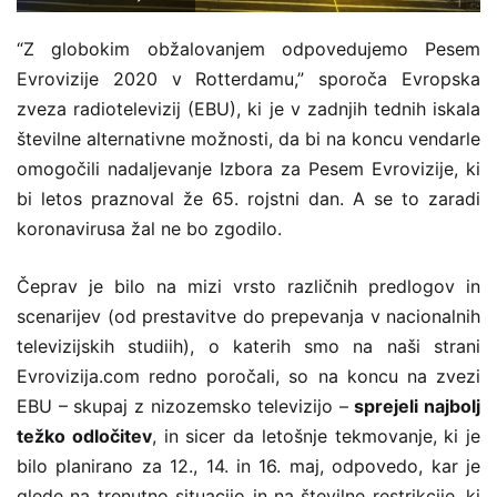
“Z globokim obžalovanjem odpovedujemo Pesem
Evrovizije 2020 v Rotterdamu,” sporoča Evropska
zveza radiotelevizij (EBU), ki je v zadnjih tednih iskala
številne alternativne možnosti, da bi na koncu vendarle
omogočili nadaljevanje Izbora za Pesem Evrovizije, ki
bi letos praznoval že 65. rojstni dan. A se to zaradi
koronavirusa žal ne bo zgodilo.
Čeprav je bilo na mizi vrsto različnih predlogov in
scenarijev (od prestavitve do prepevanja v nacionalnih
televizijskih studiih), o katerih smo na naši strani
Evrovizija.com redno poročali, so na koncu na zvezi
EBU – skupaj z nizozemsko televizijo –
sprejeli najbolj
težko odločitev
, in sicer da letošnje tekmovanje, ki je
bilo planirano za 12., 14. in 16. maj, odpovedo, kar je
glede na trenutno situacijo in na številne restrikcije, ki