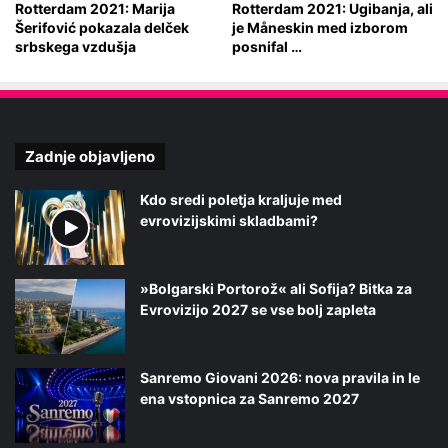
Rotterdam 2021: Marija
Rotterdam 2021: Ugibanja, ali
Šerifović pokazala delček
je Måneskin med izborom
srbskega vzdušja
posnifal …
Zadnje objavljeno
Kdo sredi poletja kraljuje med
evrovizijskimi skladbami?
»Bolgarski Portorož« ali Sofija? Bitka za
Evrovizijo 2027 se vse bolj zapleta
Sanremo Giovani 2026: nova pravila in le
ena vstopnica za Sanremo 2027