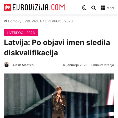
Zamenjaj temo
Iskanje za
Meni
Domov
/
EVROVIZIJA
/
LIVERPOOL 2023
LIVERPOOL 2023
Latvija: Po objavi imen sledila
diskvalifikacija
Alesh Maatko
6. januarja 2023
1 minuta branja