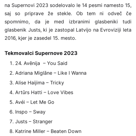
na Supernovi 2023 sodelovalo le 14 pesmi namesto 15,
saj so priprave že stekle. Ob tem ni odveč če
spomnimo, da je med izbranimi glasbeniki tudi
glasbenik Justs, ki je zastopal Latvijo na Evroviziji leta
2016, kjer je zasedel 15. mesto.
Tekmovalci Supernove 2023
24. Avēnija – You Said
Adriana Miglāne – Like I Wanna
Alise Haijima – Tricky
Artūrs Hatti – Love Vibes
Avéi – Let Me Go
Inspo – Sway
Justs – Stranger
Katrine Miller – Beaten Down