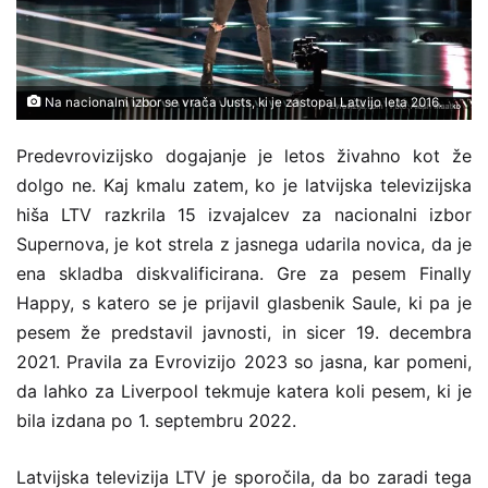
Na nacionalni izbor se vrača Justs, ki je zastopal Latvijo leta 2016.
Predevrovizijsko dogajanje je letos živahno kot že
dolgo ne. Kaj kmalu zatem, ko je l
atvijska televizijska
hiša LTV razkrila 15 izvajalcev za nacionalni izbor
Supernova, je kot strela z jasnega udarila novica, da je
ena skladba diskvalificirana.
Gre za pesem
Finally
Happy, s katero se je prijavil glasbenik Saule, ki pa je
pesem že predstavil javnosti, in sicer 19. decembra
2021. Pravila za Evrovizijo 2023 so jasna, kar pomeni,
da lahko za Liverpool tekmuje katera koli pesem, ki je
bila izdana po 1. septembru 2022.
Latvijska televizija LTV je sporočila, da bo zaradi tega