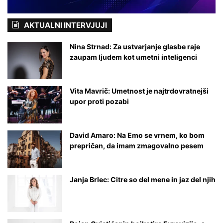
r
b
AKTUALNI INTERVJUJI
o
l
Nina Strnad: Za ustvarjanje glasbe raje
e
zaupam ljudem kot umetni inteligenci
n
t
n
Vita Mavrič: Umetnost je najtrdovratnejši
o
upor proti pozabi
David Amaro: Na Emo se vrnem, ko bom
prepričan, da imam zmagovalno pesem
Janja Brlec: Citre so del mene in jaz del njih