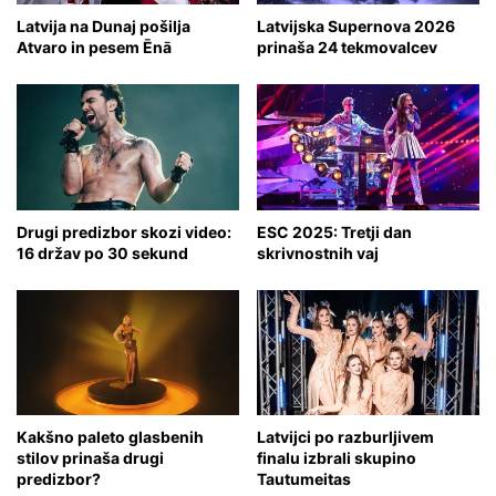
Latvija na Dunaj pošilja
Latvijska Supernova 2026
Atvaro in pesem Ēnā
prinaša 24 tekmovalcev
Drugi predizbor skozi video:
ESC 2025: Tretji dan
16 držav po 30 sekund
skrivnostnih vaj
Kakšno paleto glasbenih
Latvijci po razburljivem
stilov prinaša drugi
finalu izbrali skupino
predizbor?
Tautumeitas