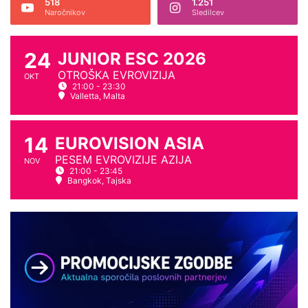
a
518
1.251
l
Naročnikov
Sledilcev
m
e
s
t
r
o
24
JUNIOR ESC 2026
b
j
OTROŠKA EVROVIZIJA
s
e
OKT
21:00 - 23:30
k
b
Valletta, Malta
i
i
h
l
p
o
14
EUROVISION ASIA
e
z
PESEM EVROVIZIJE AZIJA
s
a
NOV
21:00 - 23:45
m
m
Bangkok, Tajska
i
e
p
r
e
c
e
j
t
u