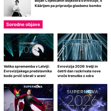
Bojan Cvjetićanin bojkotira Evrovizijo, s
Käärijem pa pripravlja glasbeno bombo
Sorodne objave
Velika sprememba v Latviji:
Evrovizija 2026: tretji in
Evrovizijskega predstavnika
četrti dan razkrivata nove
bodo prvič izbrali v areni
vroče trenutke z odra