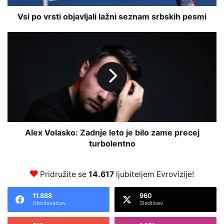
t
i
Vsi po vrsti objavljali lažni seznam srbskih pesmi
o
b
A
j
l
a
e
v
x
l
V
j
o
a
l
l
a
i
s
l
k
Alex Volasko: Zadnje leto je bilo zame precej
a
o
turbolentno
ž
:
n
Z
i
a
Pridružite se
14.617
ljubiteljem Evrovizije!
s
d
e
n
11.888
960
Oboževalcev
Sledilcev
z
j
n
e