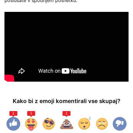
poslušate v spodnjem posnetku.
Kako bi z emoji komentirali vse skupaj?
1
1
1