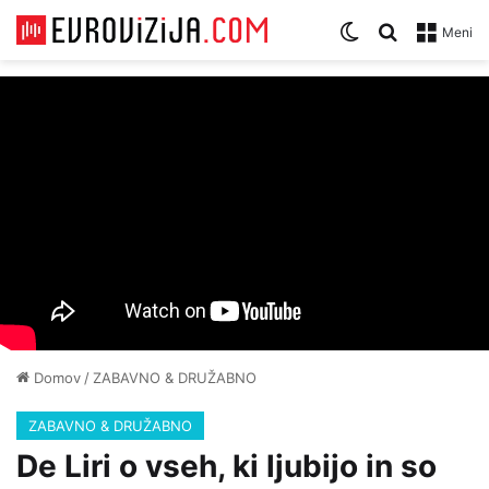
Zamenjaj temo
Iskanje za
Meni
Domov
/
ZABAVNO & DRUŽABNO
ZABAVNO & DRUŽABNO
De Liri o vseh, ki ljubijo in so