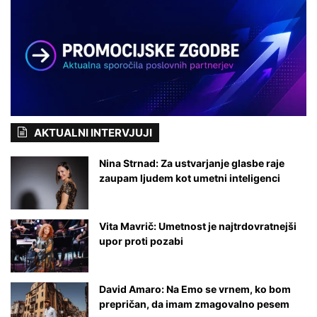
n
i
,
o
b
k
a
t
e
AKTUALNI INTERVJUJI
r
i
Nina Strnad: Za ustvarjanje glasbe raje
s
zaupam ljudem kot umetni inteligenci
e
v
a
Vita Mavrič: Umetnost je najtrdovratnejši
m
upor proti pozabi
b
o
d
o
David Amaro: Na Emo se vrnem, ko bom
z
prepričan, da imam zmagovalno pesem