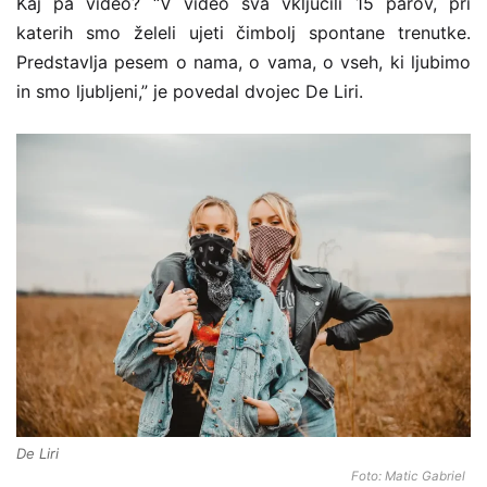
Kaj pa video? “V video sva vključili 15 parov, pri
katerih smo želeli ujeti čimbolj spontane trenutke.
Predstavlja pesem o nama, o vama, o vseh, ki ljubimo
in smo ljubljeni,” je povedal dvojec De Liri.
De Liri
Foto: Matic Gabriel