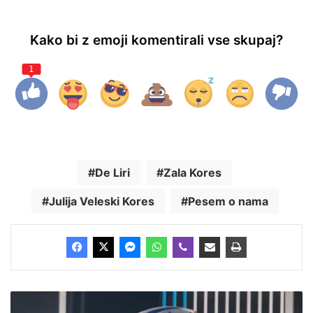
Kako bi z emoji komentirali vse skupaj?
1
De Liri
Zala Kores
Julija Veleski Kores
Pesem o nama
I
z