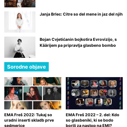
a
r
o
Janja Brlec: Citre so del mene in jaz del njih
s
i
l
e
Bojan Cvjetićanin bojkotira Evrovizijo, s
o
Käärijem pa pripravlja glasbeno bombo
č
i
Sorodne objave
EMA Freš 2022: Tukaj so
EMA Freš 2022 – 2. del: Kdo
uradni inserti skladb prve
so glasbeniki, ki se bodo
sedmerice
borili za nastop na EMI?