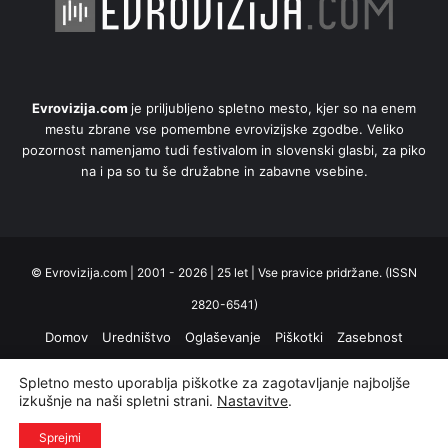
Evrovizija.com
je priljubljeno spletno mesto, kjer so na enem
mestu zbrane vse pomembne evrovizijske zgodbe. Veliko
pozornost namenjamo tudi festivalom in slovenski glasbi, za piko
na i pa so tu še družabne in zabavne vsebine.
© Evrovizija.com | 2001 - 2026 | 25 let | Vse pravice pridržane. (ISSN
2820-6541)
Domov
Uredništvo
Oglaševanje
Piškotki
Zasebnost
Spletno mesto uporablja piškotke za zagotavljanje najboljše
Facebook
X
YouTube
Instagram
RSS
izkušnje na naši spletni strani.
Nastavitve
.
Sprejmi