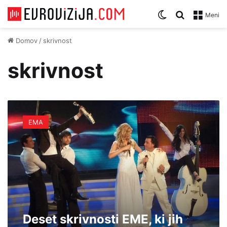
Zamenjaj temo
Iskanje za
Meni
Domov
/
skrivnost
skrivnost
D
e
EMA
s
e
t
s
k
r
i
v
n
Deset skrivnosti EME, ki jih
o