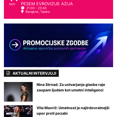
e
PESEM EVROVIZIJE AZIJA
NOV
n
21:00 - 23:45
Bangkok, Tajska
i
k
o
l
i
v
e
d
e
l
i
AKTUALNI INTERVJUJI
Nina Strnad: Za ustvarjanje glasbe raje
zaupam ljudem kot umetni inteligenci
Vita Mavrič: Umetnost je najtrdovratnejši
upor proti pozabi