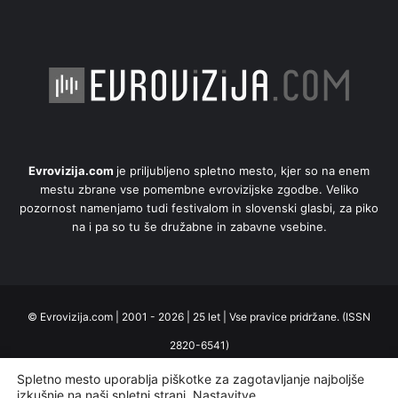
Evrovizija.com
je priljubljeno spletno mesto, kjer so na enem
mestu zbrane vse pomembne evrovizijske zgodbe. Veliko
pozornost namenjamo tudi festivalom in slovenski glasbi, za piko
na i pa so tu še družabne in zabavne vsebine.
© Evrovizija.com | 2001 - 2026 | 25 let | Vse pravice pridržane. (ISSN
2820-6541)
Domov
Uredništvo
Oglaševanje
Piškotki
Zasebnost
Spletno mesto uporablja piškotke za zagotavljanje najboljše
izkušnje na naši spletni strani.
Nastavitve
.