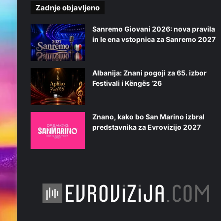
l
Zadnje objavljeno
a
o
Sanremo Giovani 2026: nova pravila
d
in le ena vstopnica za Sanremo 2027
t
e
g
Albanija: Znani pogoji za 65. izbor
a
Festivali i Këngës ’26
Znano, kako bo San Marino izbral
predstavnika za Evrovizijo 2027