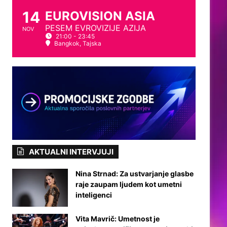
14
EUROVISION ASIA
PESEM EVROVIZIJE AZIJA
NOV
21:00 - 23:45
Bangkok, Tajska
AKTUALNI INTERVJUJI
Nina Strnad: Za ustvarjanje glasbe
raje zaupam ljudem kot umetni
inteligenci
Vita Mavrič: Umetnost je