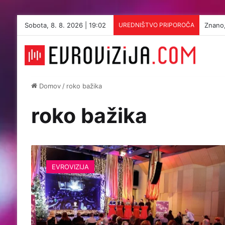
Sobota, 8. 8. 2026 | 19:02
UREDNIŠTVO PRIPOROČA
Znano,
Domov
/
roko bažika
roko bažika
H
r
EVROVIZIJA
v
a
š
k
a
p