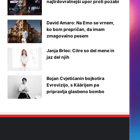
najtrdovratnejši upor proti pozabi
David Amaro: Na Emo se vrnem,
ko bom prepričan, da imam
zmagovalno pesem
Janja Brlec: Citre so del mene in
jaz del njih
Bojan Cvjetićanin bojkotira
Evrovizijo, s Käärijem pa
pripravlja glasbeno bombo