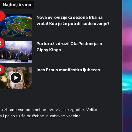
Najbolj brano
Nova evrovizijska sezona trka na
vrata! Kdo je že potrdil sodelovanje?
Portorož združil Ota Pestnerja in
Gipsy Kings
Ines Erbus manifestira ljubezen
stu zbrane vse pomembne evrovizijske zgodbe. Veliko
a i pa so tu še družabne in zabavne vsebine.