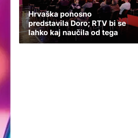
o
Hrvaška ponosno
n
o
predstavila Doro; RTV bi se
s
lahko kaj naučila od tega
n
o
p
r
e
d
s
t
a
v
i
l
a
D
o
r
o