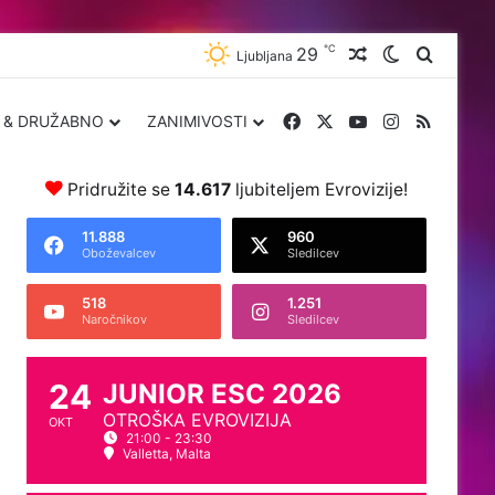
℃
29
Naključna obja
Zamenjaj 
Iskanje
Ljubljana
Facebook
X
YouTube
Instagram
RSS
 & DRUŽABNO
ZANIMIVOSTI
Pridružite se
14.617
ljubiteljem Evrovizije!
11.888
960
Oboževalcev
Sledilcev
518
1.251
Naročnikov
Sledilcev
24
JUNIOR ESC 2026
OTROŠKA EVROVIZIJA
OKT
21:00 - 23:30
Valletta, Malta