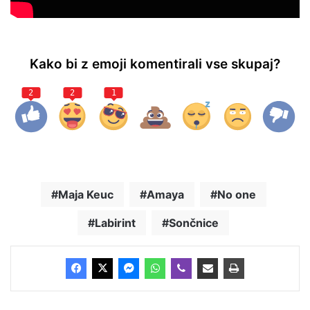
Kako bi z emoji komentirali vse skupaj?
2
2
1
Maja Keuc
Amaya
No one
Labirint
Sončnice