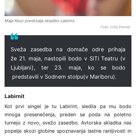
Maja Keuc predstalja skladbo Labirint.
Foto: Urša Premik
Sveža zasedba na domače odre prihaja
že 21. maja, nastopili bodo v SiTi Teatru (v
Ljubljani), ter 23. maja, ko se bodo
predstavili v Sodnem stolpu(v Mariboru).
Labirnit
Kot prvi singel je tu Labirint, sledila pa mu bodo
mnoga presenečenja, preden se poda na poletno
turnejo z novo, svežo zasedbo. Avtorska skladba nas
popelje skozi globine spoznavanja lastne ranljivosti in