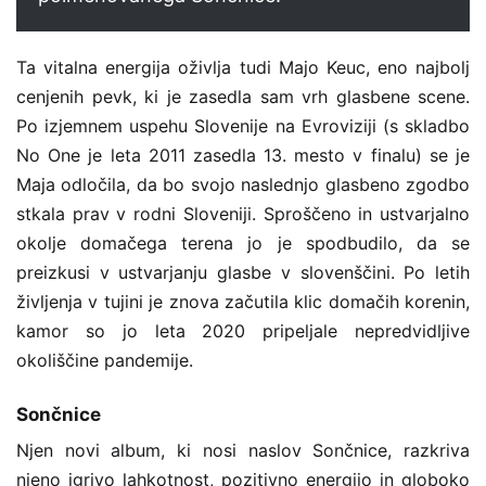
Ta vitalna energija oživlja tudi Majo Keuc, eno najbolj
cenjenih pevk, ki je zasedla sam vrh glasbene scene.
Po izjemnem uspehu Slovenije na Evroviziji (s skladbo
No One je leta 2011 zasedla 13. mesto v finalu) se je
Maja odločila, da bo svojo naslednjo glasbeno zgodbo
stkala prav v rodni Sloveniji. Sproščeno in ustvarjalno
okolje domačega terena jo je spodbudilo, da se
preizkusi v ustvarjanju glasbe v slovenščini. Po letih
življenja v tujini je znova začutila klic domačih korenin,
kamor so jo leta 2020 pripeljale nepredvidljive
okoliščine pandemije.
Sončnice
Njen novi album, ki nosi naslov Sončnice, razkriva
njeno igrivo lahkotnost, pozitivno energijo in globoko