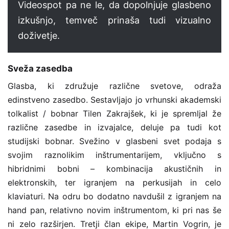
Videospot pa ne le, da dopolnjuje glasbeno
izkušnjo, temveč prinaša tudi vizualno
doživetje.
Sveža zasedba
Glasba, ki združuje različne svetove, odraža
edinstveno zasedbo. Sestavljajo jo vrhunski akademski
tolkalist / bobnar Tilen Zakrajšek, ki je spremljal že
različne zasedbe in izvajalce, deluje pa tudi kot
studijski bobnar. Svežino v glasbeni svet podaja s
svojim raznolikim inštrumentarijem, vključno s
hibridnimi bobni – kombinacija akustičnih in
elektronskih, ter igranjem na perkusijah in celo
klaviaturi. Na odru bo dodatno navdušil z igranjem na
hand pan, relativno novim inštrumentom, ki pri nas še
ni zelo razširjen. Tretji član ekipe, Martin Vogrin, je