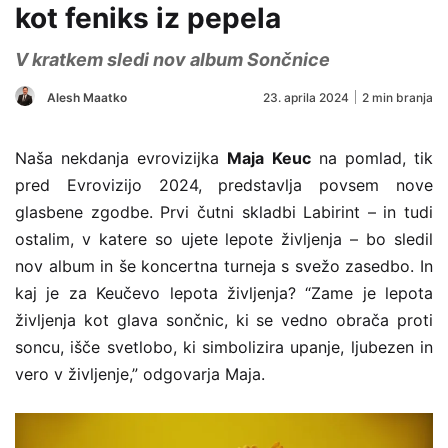
kot feniks iz pepela
V kratkem sledi nov album Sončnice
Alesh Maatko
23. aprila 2024
2 min branja
Naša nekdanja evrovizijka
Maja Keuc
na pomlad, tik
pred Evrovizijo 2024, predstavlja povsem nove
glasbene zgodbe. Prvi čutni skladbi Labirint – in tudi
ostalim, v katere so ujete lepote življenja – bo sledil
nov album in še koncertna turneja s svežo zasedbo. In
kaj je za Keučevo lepota življenja? “Zame je lepota
življenja kot glava sončnic, ki se vedno obrača proti
soncu, išče svetlobo, ki simbolizira upanje, ljubezen in
vero v življenje,” odgovarja Maja.