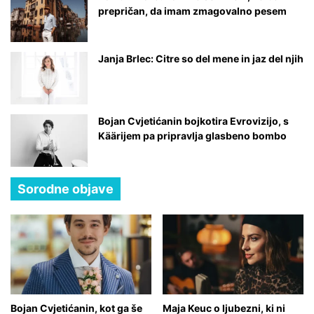
prepričan, da imam zmagovalno pesem
Janja Brlec: Citre so del mene in jaz del njih
Bojan Cvjetićanin bojkotira Evrovizijo, s
Käärijem pa pripravlja glasbeno bombo
Sorodne objave
Bojan Cvjetićanin, kot ga še
Maja Keuc o ljubezni, ki ni