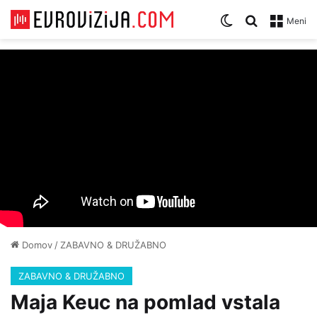
Zamenjaj temo
Iskanje za
Meni
Domov
/
ZABAVNO & DRUŽABNO
ZABAVNO & DRUŽABNO
Maja Keuc na pomlad vstala