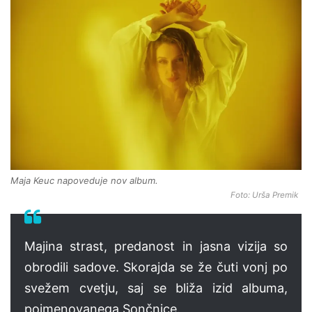
Maja Keuc napoveduje nov album.
Foto: Urša Premik
Majina strast, predanost in jasna vizija so
obrodili sadove. Skorajda se že čuti vonj po
svežem cvetju, saj se bliža izid albuma,
poimenovanega Sončnice.