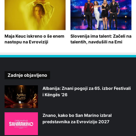
Maja Keuc iskreno o še enem
Slovenija ima talent: Začeli na
nastopu na Evroviziji
talentih, navdušili na Emi
Zadnje objavljeno
Albanija: Znani pogoji za 65. izbor Festivali
i Këngës ’26
Znano, kako bo San Marino izbral
predstavnika za Evrovizijo 2027