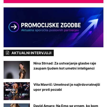
s
e
š
t
v
a
AKTUALNI INTERVJUJI
Nina Strnad: Za ustvarjanje glasbe raje
zaupam ljudem kot umetni inteligenci
Vita Mavrič: Umetnost je najtrdovratnejši
upor proti pozabi
David Amaro: Na Emo se vrnem, ko bom