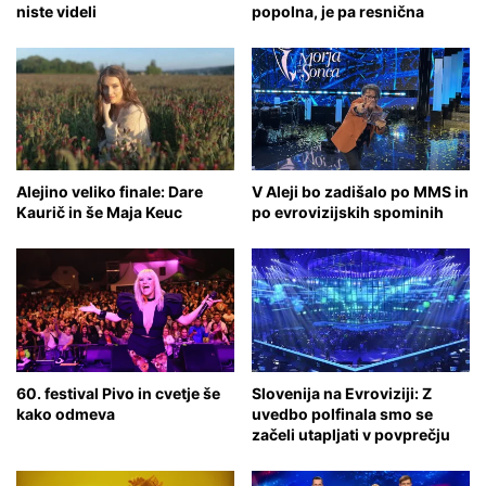
niste videli
popolna, je pa resnična
Alejino veliko finale: Dare
V Aleji bo zadišalo po MMS in
Kaurič in še Maja Keuc
po evrovizijskih spominih
60. festival Pivo in cvetje še
Slovenija na Evroviziji: Z
kako odmeva
uvedbo polfinala smo se
začeli utapljati v povprečju