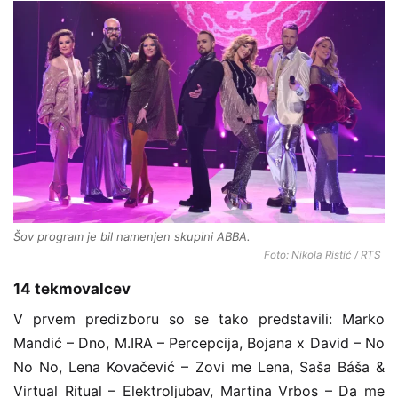
Šov program je bil namenjen skupini ABBA.
Foto: Nikola Ristić / RTS
14 tekmovalcev
V prvem predizboru so se tako predstavili:
Marko
Mandić – Dno, M.IRA – Percepcija, Bojana x David – No
No No, Lena Kovačević – Zovi me Lena, Saša Báša &
Virtual Ritual – Elektroljubav, Martina Vrbos – Da me