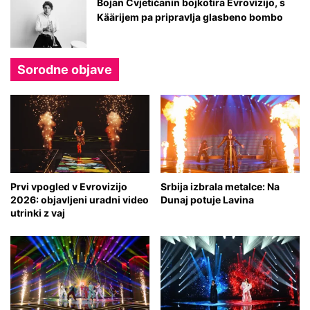
Bojan Cvjetićanin bojkotira Evrovizijo, s
Käärijem pa pripravlja glasbeno bombo
Sorodne objave
Prvi vpogled v Evrovizijo
Srbija izbrala metalce: Na
2026: objavljeni uradni video
Dunaj potuje Lavina
utrinki z vaj