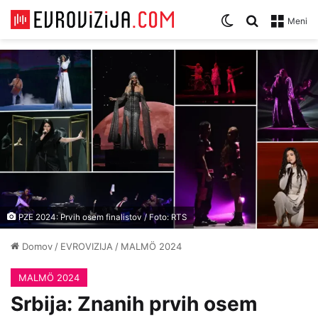
Zamenjaj temo
Iskanje za
Meni
PZE 2024: Prvih osem finalistov / Foto: RTS
Domov
/
EVROVIZIJA
/
MALMÖ 2024
MALMÖ 2024
Srbija: Znanih prvih osem