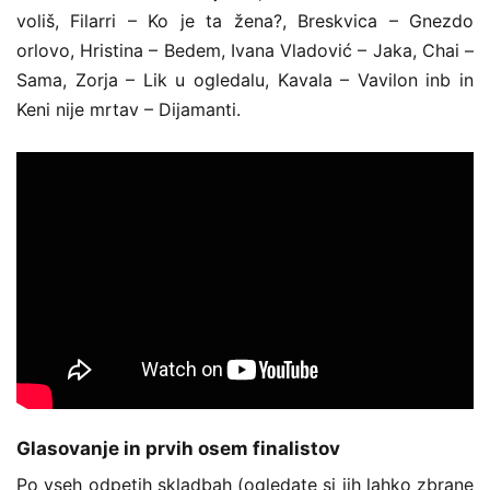
voliš, Filarri – Ko je ta žena?, Breskvica – Gnezdo
orlovo, Hristina – Bedem, Ivana Vladović – Jaka, Chai –
Sama, Zorja – Lik u ogledalu, Kavala – Vavilon inb in
Keni nije mrtav – Dijamanti.
Glasovanje in prvih osem finalistov
Po vseh odpetih skladbah (ogledate si jih lahko zbrane