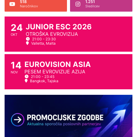
518
1.251
o
š
Naročnikov
Sledilcev
n
k
u
o
d
p
24
JUNIOR ESC 2026
i
r
OTROŠKA EVROVIZIJA
l
e
OKT
21:00 - 23:30
a
d
Valletta, Malta
7
s
2
t
.
a
14
EUROVISION ASIA
e
v
PESEM EVROVIZIJE AZIJA
d
NOV
o
21:00 - 23:45
i
Č
Bangkok, Tajska
c
r
i
t
j
e
a
k
?
v
m
e
s
t