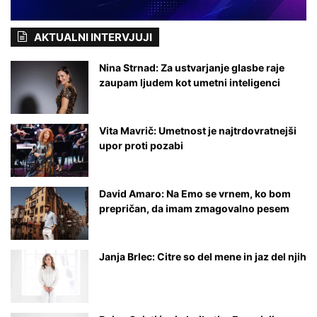
u
AKTUALNI INTERVJUJI
Nina Strnad: Za ustvarjanje glasbe raje
zaupam ljudem kot umetni inteligenci
Vita Mavrič: Umetnost je najtrdovratnejši
upor proti pozabi
David Amaro: Na Emo se vrnem, ko bom
prepričan, da imam zmagovalno pesem
Janja Brlec: Citre so del mene in jaz del njih