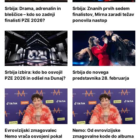
Srbija: Drama, adrenalin in
Srbija: Znanih prvih sedem
bleščice – kdo so zadnji
finalistov, Mirna zaradi težav
finalisti PZE 2026?
ponovila nastop
Srbija izbira: kdo bo osvojil
Srbija do novega
PZE 2026 in odšel na Dunaj?
predstavnika 28. februarja
Evrovizijski zmagovalec
Nemo: Od evrovizijske
Nemo vrača osvojeni pokal
zmagovalne kode do albuma