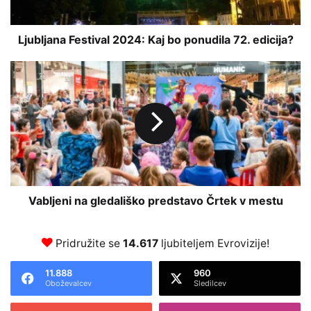
n
a
F
Ljubljana Festival 2024: Kaj bo ponudila 72. edicija?
e
s
V
t
a
i
b
v
l
a
j
l
e
2
n
0
i
2
n
4
a
Vabljeni na gledališko predstavo Črtek v mestu
:
g
K
l
a
Pridružite se
14.617
ljubiteljem Evrovizije!
e
j
d
b
a
11.888
960
Oboževalcev
Sledilcev
o
l
p
i