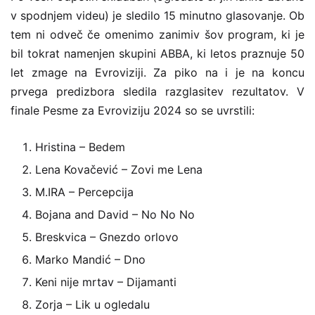
v spodnjem videu) je sledilo 15 minutno glasovanje. Ob
tem ni odveč če omenimo zanimiv šov program, ki je
bil tokrat namenjen skupini ABBA, ki letos praznuje 50
let zmage na Evroviziji. Za piko na i je na koncu
prvega predizbora sledila razglasitev rezultatov. V
finale Pesme za Evroviziju 2024 so se uvrstili:
Hristina – Bedem
Lena Kovačević – Zovi me Lena
M.IRA – Percepcija
Bojana and David – No No No
Breskvica – Gnezdo orlovo
Marko Mandić – Dno
Keni nije mrtav – Dijamanti
Zorja – Lik u ogledalu