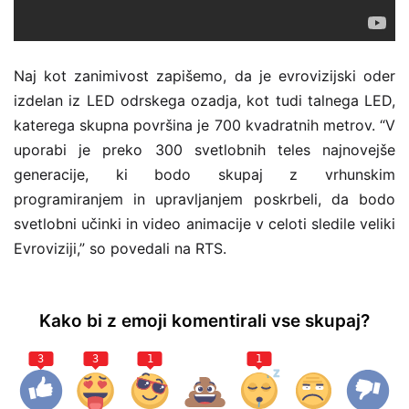
Naj kot zanimivost zapišemo, da je evrovizijski oder
izdelan iz LED odrskega ozadja, kot tudi talnega LED,
katerega skupna površina je 700 kvadratnih metrov.
“
V
uporabi je preko 300 svetlobnih teles najnovejše
generacije, ki bodo skupaj z vrhunskim
programiranjem in upravljanjem poskrbeli, da bodo
svetlobni učinki in video animacije v celoti sledile veliki
Evroviziji,” so povedali na RTS.
Kako bi z emoji komentirali vse skupaj?
3
3
1
1