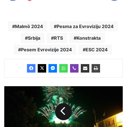
Malmö 2024
Pesma za Evroviziju 2024
Srbija
RTS
Konstrakta
Pesem Evrovizije 2024
ESC 2024
L
j
u
b
l
j
a