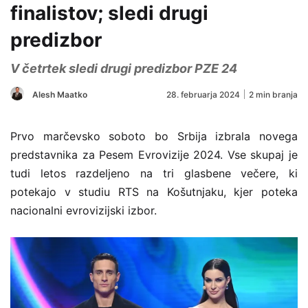
finalistov; sledi drugi
predizbor
V četrtek sledi drugi predizbor PZE 24
Alesh Maatko
28. februarja 2024
2 min branja
Prvo marčevsko soboto bo Srbija izbrala novega
predstavnika za Pesem Evrovizije 2024. Vse skupaj je
tudi letos razdeljeno na tri glasbene večere, ki
potekajo v studiu
RTS na Košutnjaku, kjer poteka
nacionalni evrovizijski izbor.