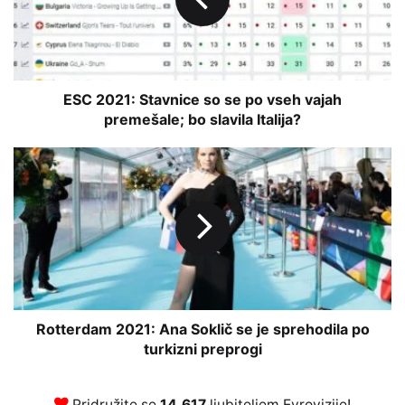
0
2
1
:
S
t
ESC 2021: Stavnice so se po vseh vajah
a
premešale; bo slavila Italija?
v
n
R
i
o
c
t
e
t
s
e
o
r
s
d
e
a
p
m
o
2
Rotterdam 2021: Ana Soklič se je sprehodila po
v
0
turkizni preprogi
s
2
e
1
h
:
Pridružite se
14.617
ljubiteljem Evrovizije!