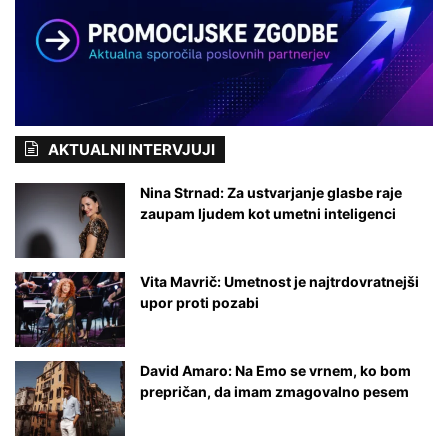
i
l
l
a
a
p
I
o
t
t
a
u
l
r
AKTUALNI INTERVJUJI
i
k
j
i
Nina Strnad: Za ustvarjanje glasbe raje
a
z
zaupam ljudem kot umetni inteligenci
?
n
i
p
Vita Mavrič: Umetnost je najtrdovratnejši
r
upor proti pozabi
e
p
r
o
David Amaro: Na Emo se vrnem, ko bom
g
prepričan, da imam zmagovalno pesem
i