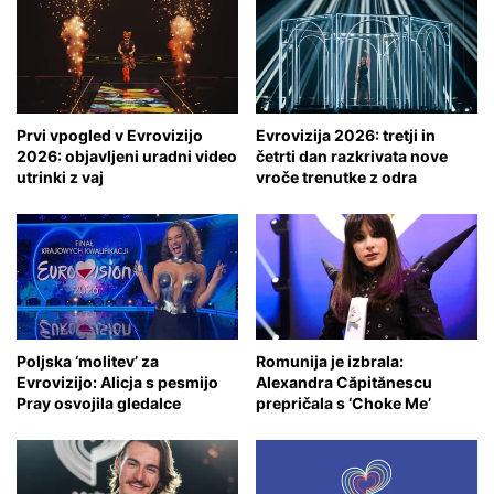
Prvi vpogled v Evrovizijo
Evrovizija 2026: tretji in
2026: objavljeni uradni video
četrti dan razkrivata nove
utrinki z vaj
vroče trenutke z odra
Poljska ‘molitev’ za
Romunija je izbrala:
Evrovizijo: Alicja s pesmijo
Alexandra Căpitănescu
Pray osvojila gledalce
prepričala s ‘Choke Me’