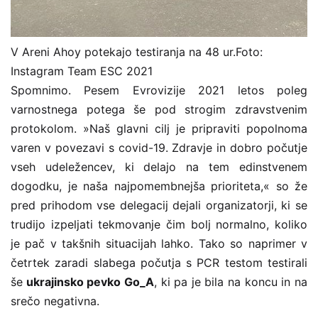
V Areni Ahoy potekajo testiranja na 48 ur.
Foto:
Instagram Team ESC 2021
Spomnimo. Pesem Evrovizije 2021 letos poleg
varnostnega potega še pod strogim zdravstvenim
protokolom. »Naš glavni cilj je pripraviti popolnoma
varen v povezavi s covid-19. Zdravje in dobro počutje
vseh udeležencev, ki delajo na tem edinstvenem
dogodku, je naša najpomembnejša prioriteta,« so že
pred prihodom vse delegacij dejali organizatorji, ki se
trudijo izpeljati tekmovanje čim bolj normalno, koliko
je pač v takšnih situacijah lahko. Tako so naprimer v
četrtek zaradi slabega počutja s PCR testom testirali
še
ukrajinsko pevko Go_A
, ki pa je bila na koncu in na
srečo negativna.