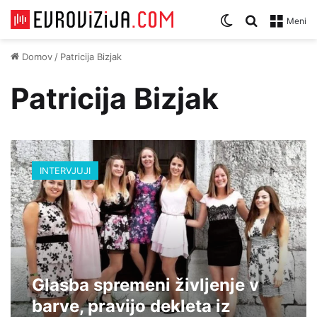
Zamenjaj temo
Iskanje za
Meni
Domov
/
Patricija Bizjak
Patricija Bizjak
G
l
INTERVJUJI
a
s
b
a
s
p
r
Glasba spremeni življenje v
e
m
barve, pravijo dekleta iz
e