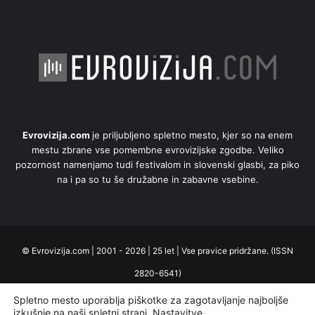
Evrovizija.com
je priljubljeno spletno mesto, kjer so na enem
mestu zbrane vse pomembne evrovizijske zgodbe. Veliko
pozornost namenjamo tudi festivalom in slovenski glasbi, za piko
na i pa so tu še družabne in zabavne vsebine.
© Evrovizija.com | 2001 - 2026 | 25 let | Vse pravice pridržane. (ISSN
2820-6541)
Domov
Uredništvo
Oglaševanje
Piškotki
Zasebnost
Spletno mesto uporablja piškotke za zagotavljanje najboljše
izkušnje na naši spletni strani.
Nastavitve
.