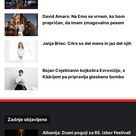
n
c
David Amaro: Na Emo se vrnem, ko bom
o
prepričan, da imam zmagovalno pesem
r
d
i
Janja Brlec: Citre so del mene in jaz del njih
a
Bojan Cvjetićanin bojkotira Evrovizijo, s
Käärijem pa pripravlja glasbeno bombo
Zadnje objavljeno
Albanija: Znani pogoji za 65. izbor Festivali