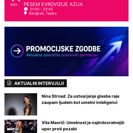
v
PESEM EVROVIZIJE AZIJA
NOV
i
21:00 - 23:45
Bangkok, Tajska
j
o
d
e
k
l
e
t
a
i
z
s
AKTUALNI INTERVJUJI
k
u
Nina Strnad: Za ustvarjanje glasbe raje
p
zaupam ljudem kot umetni inteligenci
i
n
e
Vita Mavrič: Umetnost je najtrdovratnejši
C
upor proti pozabi
o