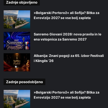
Zadnje objavljeno
»Bolgarski Portorož« ali Sofija? Bitka za
Evrovizijo 2027 se vse bolj zapleta
Sanremo Giovani 2026: nova pravila in le
ena vstopnica za Sanremo 2027
Albanija: Znani pogoji za 65. izbor Festivali
i Këngës ’26
Zadnje posodobljeno
»Bolgarski Portorož« ali Sofija? Bitka za
Evrovizijo 2027 se vse bolj zapleta