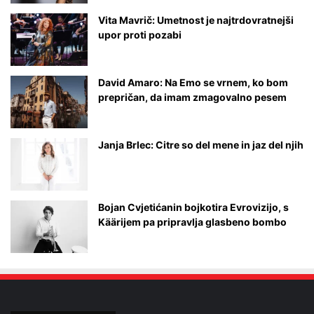
Vita Mavrič: Umetnost je najtrdovratnejši
upor proti pozabi
David Amaro: Na Emo se vrnem, ko bom
prepričan, da imam zmagovalno pesem
Janja Brlec: Citre so del mene in jaz del njih
Bojan Cvjetićanin bojkotira Evrovizijo, s
Käärijem pa pripravlja glasbeno bombo