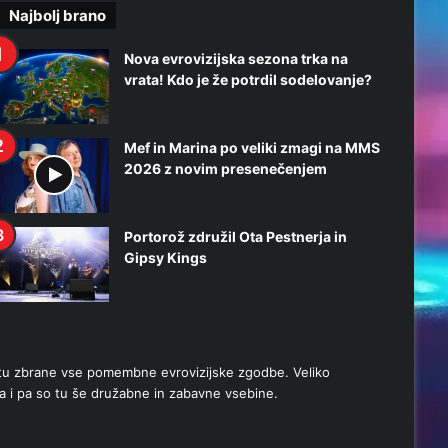
Najbolj brano
Nova evrovizijska sezona trka na
vrata! Kdo je že potrdil sodelovanje?
Mef in Marina po veliki zmagi na MMS
2026 z novim presenečenjem
Portorož združil Ota Pestnerja in
Gipsy Kings
stu zbrane vse pomembne evrovizijske zgodbe. Veliko
a i pa so tu še družabne in zabavne vsebine.