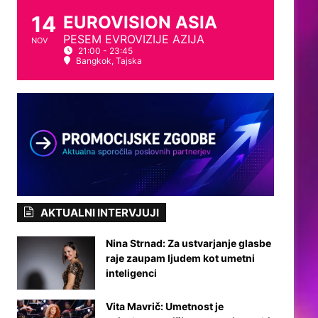
14
EUROVISION ASIA
PESEM EVROVIZIJE AZIJA
NOV
21:00 - 23:45
Bangkok, Tajska
AKTUALNI INTERVJUJI
Nina Strnad: Za ustvarjanje glasbe
raje zaupam ljudem kot umetni
inteligenci
Vita Mavrič: Umetnost je