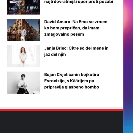
najtrdovratnejši upor proti pozabi
David Amaro: Na Emo se vrnem,
ko bom prepričan, da imam
zmagovalno pesem
Janja Brlec: Citre so del mene in
jaz del njih
Bojan Cvjetićanin bojkotira
Evrovizijo, s Käärijem pa
pripravlja glasbeno bombo