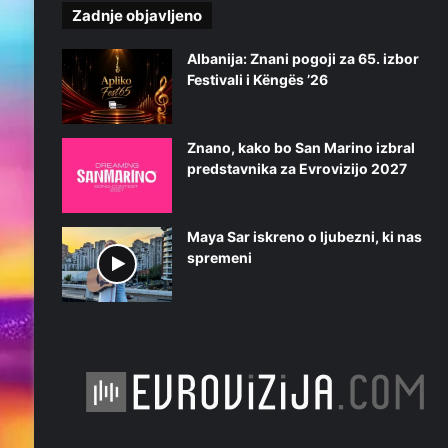
S
Zadnje objavljeno
t
a
Albanija: Znani pogoji za 65. izbor
r
Festivali i Këngës ’26
Znano, kako bo San Marino izbral
predstavnika za Evrovizijo 2027
Maya Sar iskreno o ljubezni, ki nas
spremeni