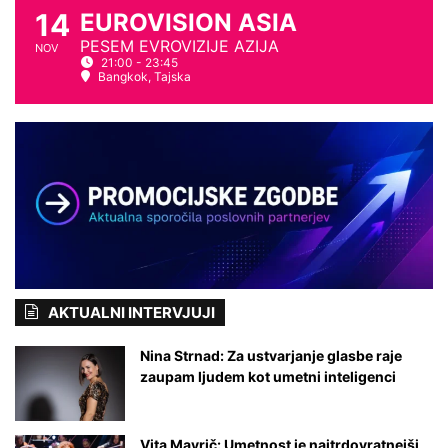
,
14
EUROVISION ASIA
n
k
j
PESEM EVROVIZIJE AZIJA
NOV
i
a
21:00 - 23:45
s
Bangkok, Tajska
l
e
g
a
d
o
s
r
c
a
AKTUALNI INTERVJUJI
Nina Strnad: Za ustvarjanje glasbe raje
zaupam ljudem kot umetni inteligenci
Vita Mavrič: Umetnost je najtrdovratnejši