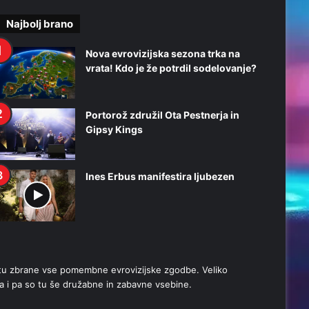
Najbolj brano
Nova evrovizijska sezona trka na
vrata! Kdo je že potrdil sodelovanje?
Portorož združil Ota Pestnerja in
Gipsy Kings
Ines Erbus manifestira ljubezen
stu zbrane vse pomembne evrovizijske zgodbe. Veliko
a i pa so tu še družabne in zabavne vsebine.