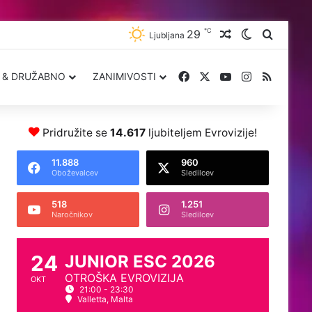
℃
29
Naključna obja
Zamenjaj 
Iskanje
Ljubljana
Facebook
X
YouTube
Instagram
RSS
 & DRUŽABNO
ZANIMIVOSTI
Pridružite se
14.617
ljubiteljem Evrovizije!
11.888
960
Oboževalcev
Sledilcev
518
1.251
Naročnikov
Sledilcev
24
JUNIOR ESC 2026
OTROŠKA EVROVIZIJA
OKT
21:00 - 23:30
Valletta, Malta