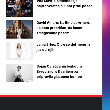
Vita Mavrič: Umetnost je
najtrdovratnejši upor proti pozabi
David Amaro: Na Emo se vrnem,
ko bom prepričan, da imam
zmagovalno pesem
Janja Brlec: Citre so del mene in
jaz del njih
Bojan Cvjetićanin bojkotira
Evrovizijo, s Käärijem pa
pripravlja glasbeno bombo