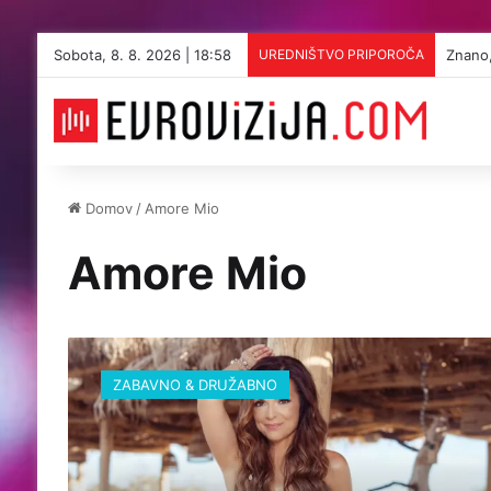
Sobota, 8. 8. 2026 | 18:58
UREDNIŠTVO PRIPOROČA
Znano,
Domov
/
Amore Mio
Amore Mio
N
a
ZABAVNO & DRUŽABNO
t
a
l
i
j