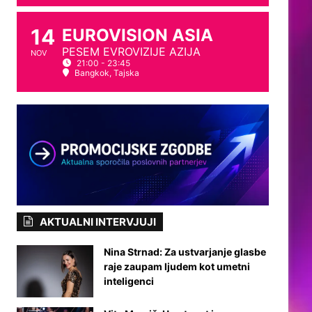
14
EUROVISION ASIA
PESEM EVROVIZIJE AZIJA
NOV
21:00 - 23:45
Bangkok, Tajska
AKTUALNI INTERVJUJI
Nina Strnad: Za ustvarjanje glasbe
raje zaupam ljudem kot umetni
inteligenci