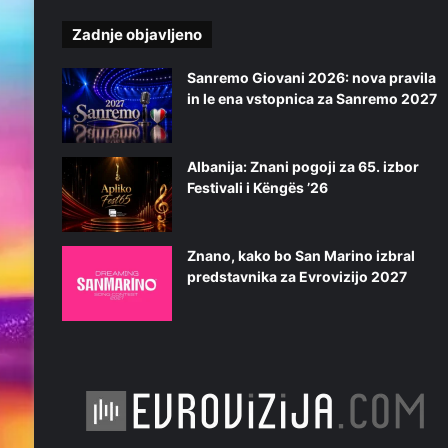
č
i
Zadnje objavljeno
l
a
Sanremo Giovani 2026: nova pravila
in le ena vstopnica za Sanremo 2027
Albanija: Znani pogoji za 65. izbor
Festivali i Këngës ’26
Znano, kako bo San Marino izbral
predstavnika za Evrovizijo 2027