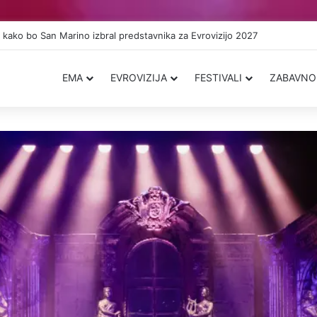
v zgodovini: Svet bo lahko odločal o pesmih za Eurovision Asia 2026
EMA
EVROVIZIJA
FESTIVALI
ZABAVNO