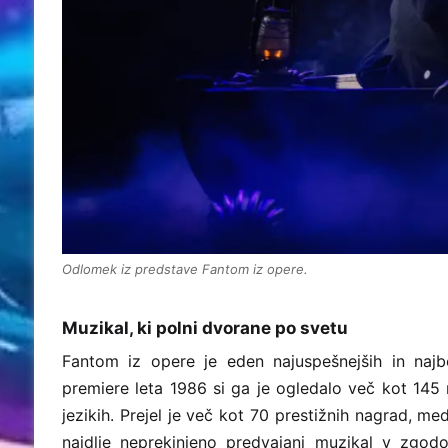
Odlomek iz predstave Fantom iz opere.
Muzikal, ki polni dvorane po svetu
Fantom iz opere je eden najuspešnejših in naj
premiere leta 1986 si ga je ogledalo več kot 145
jezikih. Prejel je več kot 70 prestižnih nagrad, med
najdlje neprekinjeno predvajani muzikal v zgod