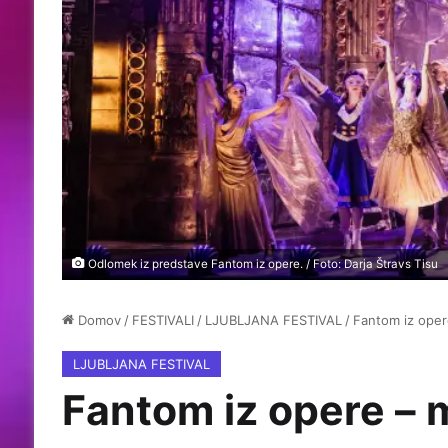
Odlomek iz predstave Fantom iz opere. / Foto: Darja Štravs Tisu
Domov
/
FESTIVALI
/
LJUBLJANA FESTIVAL
/
Fantom iz opere
LJUBLJANA FESTIVAL
Fantom iz opere – m