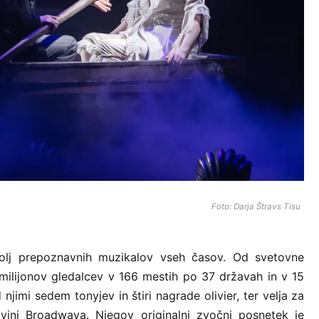
Foto: Darja Štravs Tisu
bolj prepoznavnih muzikalov vseh časov. Od svetovne
 milijonov gledalcev v 166 mestih po 37 državah in v 15
 njimi sedem tonyjev in štiri nagrade olivier, ter velja za
ovini Broadwaya. Njegov originalni zvočni posnetek je