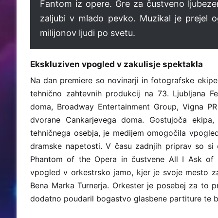
Fantom iz opere. Gre za čustveno ljubez
zaljubi v mlado pevko. Muzikal je prejel
milijonov ljudi po svetu.
Ekskluziven vpogled v zakulisje spektakla
Na dan premiere so novinarji in fotografske ekipe 
tehnično zahtevnih produkcij na 73. Ljubljana Fe
doma, Broadway Entertainment Group, Vigna PR
dvorane Cankarjevega doma. Gostujoča ekipa, k
tehničnega osebja, je medijem omogočila vpogled
dramske napetosti. V času zadnjih priprav so si 
Phantom of the Opera in čustvene All I Ask of 
vpogled v orkestrsko jamo, kjer je svoje mesto 
Bena Marka Turnerja. Orkester je posebej za to pri
dodatno poudaril bogastvo glasbene partiture te 