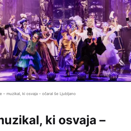
 – muzikal, ki osvaja – očaral še Ljubljano
uzikal, ki osvaja –