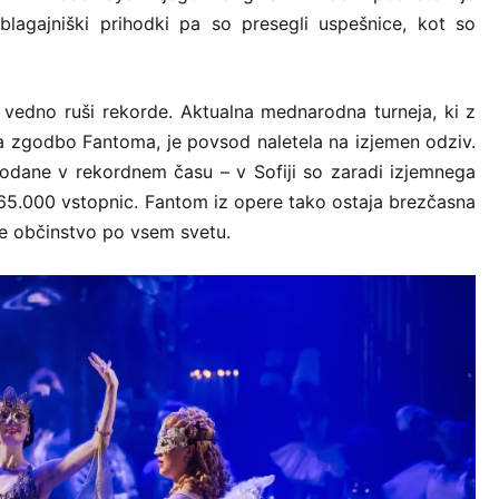
 blagajniški prihodki pa so presegli uspešnice, kot so
še vedno ruši rekorde. Aktualna mednarodna turneja, ki z
ja zgodbo Fantoma, je povsod naletela na izjemen odziv.
prodane v rekordnem času – v Sofiji so zaradi izjemnega
 65.000 vstopnic. Fantom iz opere tako ostaja brezčasna
je občinstvo po vsem svetu.