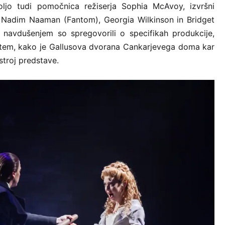
ljo tudi pomočnica režiserja Sophia McAvoy, izvršni
e: Nadim Naaman (Fantom), Georgia Wilkinson in Bridget
Z navdušenjem so spregovorili o specifikah produkcije,
o tem, kako je Gallusova dvorana Cankarjevega doma kar
stroj predstave.