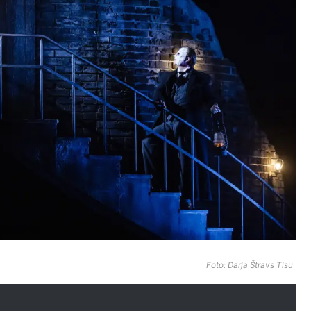
Foto: Darja Štravs Tisu