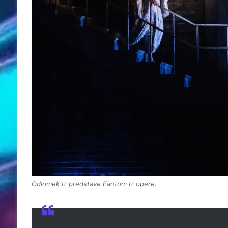
Odlomek iz predstave Fantom iz opere.