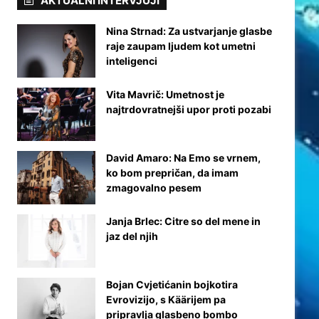
AKTUALNI INTERVJUJI
Nina Strnad: Za ustvarjanje glasbe
raje zaupam ljudem kot umetni
inteligenci
Vita Mavrič: Umetnost je
najtrdovratnejši upor proti pozabi
David Amaro: Na Emo se vrnem,
ko bom prepričan, da imam
zmagovalno pesem
Janja Brlec: Citre so del mene in
jaz del njih
Bojan Cvjetićanin bojkotira
Evrovizijo, s Käärijem pa
pripravlja glasbeno bombo