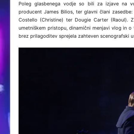
Poleg glasbenega vodje so bili za izjave na vo
producent James Bilios, ter glavni člani zasedb
Costello (Christine) ter Dougie Carter (Raoul). 
umetniškem pristopu, dinamični menjavi vlog in 
brez prilagoditev sprejela zahteven scenografski u