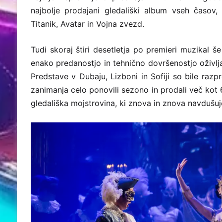
najbolje prodajani gledališki album vseh časov,
Titanik, Avatar in Vojna zvezd.
Tudi skoraj štiri desetletja po premieri muzikal 
enako predanostjo in tehnično dovršenostjo oživl
Predstave v Dubaju, Lizboni in Sofiji so bile raz
zanimanja celo ponovili sezono in prodali več kot
gledališka mojstrovina, ki znova in znova navdušu