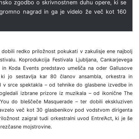
ensko zgodbo o skrivnostnem duhu opere, ki se
 ogromno nagrad in ga je videlo že več kot 160
dobili redko priložnost pokukati v zakulisje ene najbolj
stivalu. Koprodukcija Festivala Ljubljana, Cankarjevega
 in Koda Events predstavo umešča na oder Gallusove
i jo sestavlja kar 80 članov ansambla, orkestra in
 v srce spektakla – od tehnike do glasbene izvedbe in
ogledali izbrane prizore iz muzikala – od ikonične The
You do bleščeče Masquerade – ter dobili ekskluziven
zavzelo več kot 30 glasbenikov pod vodstvom dirigenta
ložnost zaigral tudi orkestralni uvod Entre’Act, ki je še
brezčasne mojstrovine.