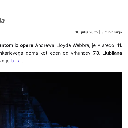
ja
10. julija 2025
3 min branja
ntom iz opere
Andrewa Lloyda Webbra, je v sredo, 11.
 Cankarjevega doma kot eden od vrhuncev
73. Ljubljana
 voljo
tukaj
.