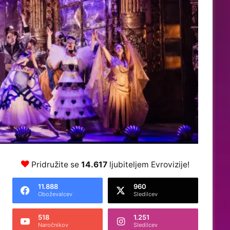
Pridružite se
14.617
ljubiteljem Evrovizije!
11.888
960
Oboževalcev
Sledilcev
518
1.251
Naročnikov
Sledilcev