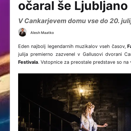
očaral še Ljubljano
V Cankarjevem domu vse do 20. juli
Alesh Maatko
Eden najbolj legendarnih muzikalov vseh časov,
Fa
julija premierno zazvenel v Gallusovi dvorani
Festivala
. Vstopnice za preostale predstave so na